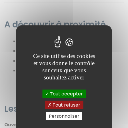
A découvrir à proximité
Place de la Mirande
Palais des Papes
Ce site utilise des cookies
Cinéma Utopia
et vous donne le contrôle
sur ceux que vous
Les Halles d'Avignon
souhaitez activer
Tout accepter
Tout refuser
Les horaires d'ouverture
Personnaliser
Ouverture :