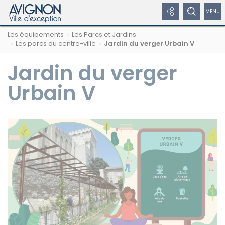
Panneau de gestion des cookies
Afficher
Afficher
Affic
Navigation
Rechercher
Nous
Masquer
Les équipements
Les Parcs et Jardins
par
les
le
/
sur
suivre
le
Les parcs du centre-ville
Jardin du verger Urbain V
formulaire
fil
avignon.fr
sur
de
liens
formulaire
dépl
d'Ariane
les
recherche
Jardin du verger
réseaux
réseaux
de
le
sociaux
Urbain V
sociaux
recherche
men
Masquer
de
les
liens
navi
Facebook
Twitter