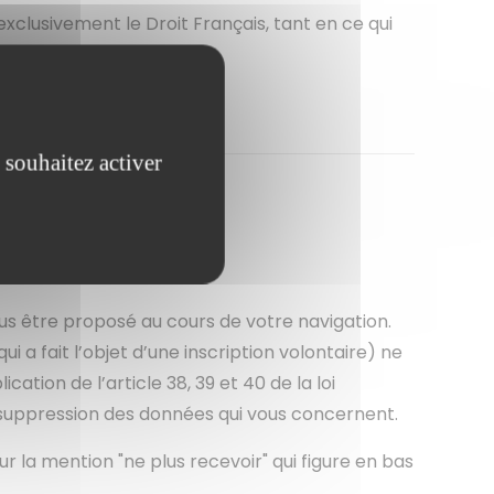
xclusivement le Droit Français, tant en ce qui
 souhaitez activer
ous être proposé au cours de votre navigation.
 a fait l’objet d’une inscription volontaire) ne
ation de l’article 38, 39 et 40 de la loi
de suppression des données qui vous concernent.
r la mention "ne plus recevoir" qui figure en bas