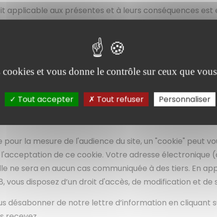
it applicable aux présentes et à leurs conséquences est e
 fond.
es cookies et vous donne le contrôle sur ceux que vous
Tout accepter
Tout refuser
Personnaliser
 pour la mesure de l'audience du site, un "cookie" peut v
l'acceptation de ce cookie. Votre adresse électronique (qui
lle ne sera en aucun cas communiquée à des tiers. En applic
78, vous disposez d’un droit d'accès, de modification et 
us désabonner de notre lettre d’information en cliquant su
s recevez.