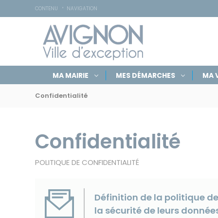
Accessibilité
Panneau de gestion des cookies
CONTENU
NAVIGATION
Navigation
Rechercher
Masquer
MA MAIRIE
MES DÉMARCHES
MA V
par
sur
le
Navigation
formulaire
rubriques
avignon.fr
de
Confidentialité
par
recherche
fil
d'Ariane
Confidentialité
POLITIQUE DE CONFIDENTIALITÉ
Définition de la politique d
la sécurité de leurs données