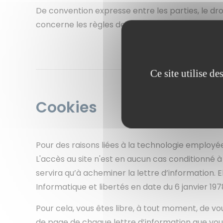
De convention expresse entre les parties, le dro
concerne les règles de procédure que celles du
Ce site utilise d
Cookies
Pour des raisons liées à la technologie employée
L'accès au site n'est en aucun cas conditionné à 
servira qu’à acheminer la lettre d’information. E
Informatique et libertés en date du 6 janvier 19
Pour cela, vous êtes libre, à tout moment, de vo
de page de chaque lettre d’information que vou