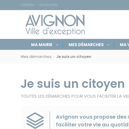
Accessibilité
Panneau de gestion des cookies
CONTENU
NAVIGATION
Navigation
Rechercher
Masquer
MA MAIRIE
MES DÉMARCHES
MA V
par
sur
le
Navigation
formulaire
rubriques
avignon.fr
de
Mes démarches
Je suis un citoyen
par
recherche
fil
d'Ariane
Je suis un citoyen
TOUTES LES DÉMARCHES POUR VOUS FACILITER LA VIL
Avignon vous propose des s
faciliter votre vie au quotid