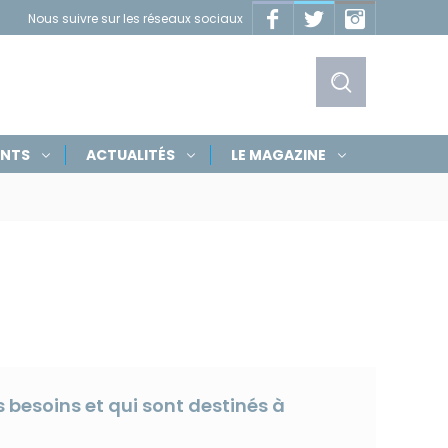
Facebook
Twitter
Instagram
Nous suivre sur les réseaux sociaux
Masquer
les
liens
Afficher
ENTS
ACTUALITÉS
LE MAGAZINE
le
formulaire
de
recherche
 besoins et qui sont destinés à