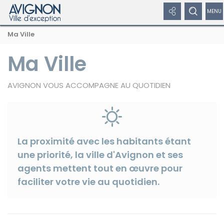
Panneau de gestion des cookies
Afficher
Afficher
Affi
Navigation
Rechercher
Nous
Masquer
Ma Ville
par
les
le
/
sur
suivre
le
formulaire
fil
avignon.fr
sur
de
Ma Ville
liens
formulaire
dép
d'Ariane
les
recherche
réseaux
réseaux
de
le
sociaux
AVIGNON VOUS ACCOMPAGNE AU QUOTIDIEN
sociaux
recherche
me
Masquer
de
les
liens
nav
La proximité avec les habitants étant
une priorité, la ville d'Avignon et ses
Facebook
agents mettent tout en œuvre pour
faciliter votre vie au quotidien.
Twitter