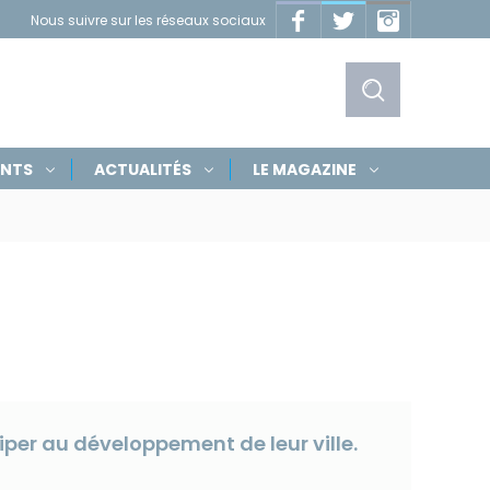
Facebook
Twitter
Instagram
Nous suivre sur les réseaux sociaux
Masquer
les
liens
Afficher
ENTS
ACTUALITÉS
LE MAGAZINE
le
formulaire
de
recherche
iper au développement de leur ville.