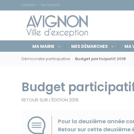
Accessibilité
Panneau de gestion des cookies
CONTENU
NAVIGATION
Navigation
Rechercher
Masquer
MA MAIRIE
MES DÉMARCHES
MA V
par
sur
le
Navigation
formulaire
rubriques
avignon.fr
de
Démocratie participative
Budget participatif 2018
par
recherche
fil
d'Ariane
Budget participati
RETOUR SUR L'ÉDITION 2018
Pour la deuxième année cons
Retour sur cette deuxième é