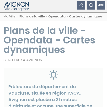
Panneau de gestion des cookies
Afficher
Afficher
Affic
Navigation
Rechercher
Nous
Masquer
Ma Ville
Plans de la ville - Opendata - Cartes dynamiques
par
les
le
/
sur
suivre
le
formulaire
fil
avignon.fr
sur
de
Plans de la ville -
liens
formulaire
dépl
d'Ariane
les
recherche
réseaux
réseaux
de
le
Opendata - Cartes
sociaux
sociaux
recherche
men
dynamiques
Masquer
de
les
liens
SE REPÉRER À AVIGNON
navi
Facebook
Préfecture du département du
Vaucluse, située en région PACA,
Avignon est placée à 21 mètres
Twitter
d’altitude et occupe une superficie de