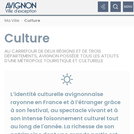
Panneau de gestion des cookies
Afficher
Afficher
Affi
Navigation
Rechercher
Nous
Masquer
Ma Ville
Culture
par
les
le
/
sur
suivre
le
formulaire
fil
avignon.fr
sur
de
Culture
liens
formulaire
dép
d'Ariane
les
recherche
réseaux
réseaux
de
le
sociaux
AU CARREFOUR DE DEUX RÉGIONS ET DE TROIS
sociaux
recherche
me
DÉPARTEMENTS, AVIGNON POSSÈDE TOUS LES ATOUTS
D’UNE MÉTROPOLE TOURISTIQUE ET CULTURELLE
Masquer
de
les
liens
nav
L’identité culturelle avignonnaise
Facebook
rayonne en France et à l’étranger grâce
à son festival, au spectacle vivant et à
son intense foisonnement culturel tout
au long de l'année. La richesse de son
Twitter