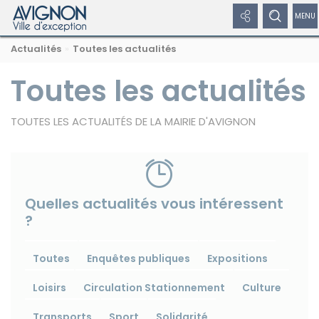
Panneau de gestion des cookies
Afficher
Afficher
Affi
Navigation
Rechercher
Nous
Masquer
Actualités
Toutes les actualités
par
les
le
/
sur
suivre
le
formulaire
fil
avignon.fr
sur
de
Toutes les actualités
liens
formulaire
dép
d'Ariane
les
recherche
réseaux
réseaux
de
le
sociaux
TOUTES LES ACTUALITÉS DE LA MAIRIE D'AVIGNON
sociaux
recherche
me
Masquer
de
les
liens
nav
Quelles actualités vous intéressent
?
Facebook
Toutes
Enquêtes publiques
Expositions
Loisirs
Circulation Stationnement
Culture
Twitter
Transports
Sport
Solidarité