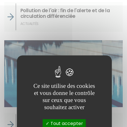
Pollution de l'air : fin de l'alerte et de la
circulation différenciée
ACTUALITÉS
Ce site utilise des cookies
et vous donne le contrôle
sur ceux que vous
souhaitez activer
Modifications des horaires de piscines
Tout accepter