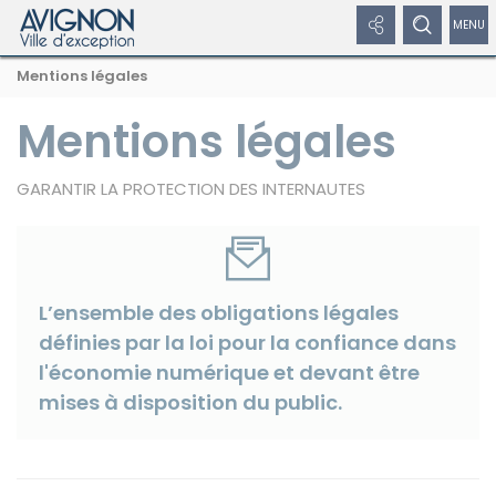
Panneau de gestion des cookies
Afficher
Afficher
Affic
Navigation
Rechercher
Nous
Masquer
Mentions légales
par
les
le
/
sur
suivre
le
formulaire
fil
avignon.fr
sur
de
Mentions légales
liens
formulaire
dépl
d'Ariane
les
recherche
réseaux
réseaux
de
le
sociaux
GARANTIR LA PROTECTION DES INTERNAUTES
sociaux
recherche
men
Masquer
de
les
liens
navi
L’ensemble des obligations légales
définies par la loi pour la confiance dans
Facebook
l'économie numérique et devant être
mises à disposition du public.
Twitter