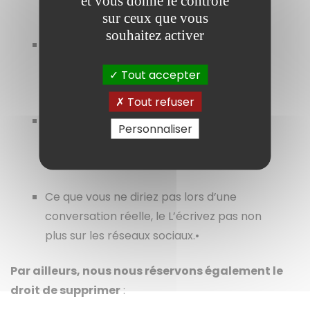
et vous donne le contrôle
internautes.
sur ceux que vous
souhaitez activer
Ne rédigez pas vos commentaires dans
une langue étrangère, afin d’être
Tout accepter
compris de tous.
Tout refuser
Les messages à caractère violent,
Personnaliser
quelle qu'en soit la forme, ne seront pas
tolérés.
Ce que vous ne diriez pas lors d’une
conversation réelle, le L’écrivez pas non
plus sur les réseaux sociaux.•
Par ailleurs, nous nous réservons également le
droit de supprimer
: