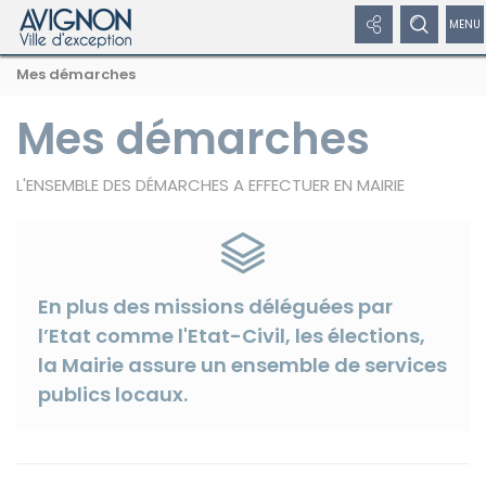
Panneau de gestion des cookies
Afficher
Afficher
Affi
Navigation
Rechercher
Nous
Masquer
Mes démarches
par
les
le
/
sur
suivre
le
formulaire
fil
avignon.fr
sur
de
Mes démarches
liens
formulaire
dép
d'Ariane
les
recherche
réseaux
réseaux
de
le
sociaux
L'ENSEMBLE DES DÉMARCHES A EFFECTUER EN MAIRIE
sociaux
recherche
me
Masquer
de
les
liens
nav
En plus des missions déléguées par
l’Etat comme l'Etat-Civil, les élections,
Facebook
la Mairie assure un ensemble de services
publics locaux.
Twitter