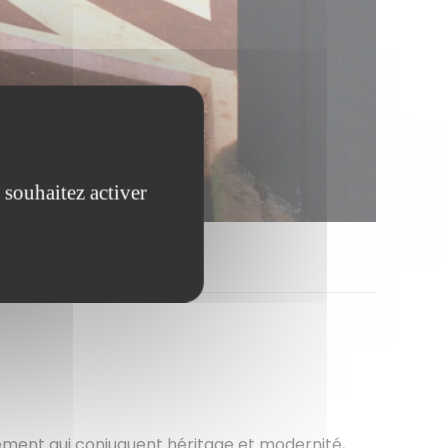
 souhaitez activer
ment qui conjuguent héritage et modernité,