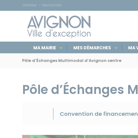
Accessibilité
Panneau de gestion des cookies
CONTENU
NAVIGATION
Navigation
Rechercher
Masquer
MA MAIRIE
MES DÉMARCHES
MA V
par
sur
le
Navigation
formulaire
rubriques
avignon.fr
de
Pôle d’Échanges Multimodal d’Avignon centre
par
recherche
fil
d'Ariane
Pôle d’Échanges M
Convention de financement