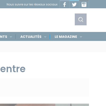
Facebook
Twitter
Instagram
Nous suivre sur les réseaux sociaux
Masquer
les
liens
Afficher
ENTS
ACTUALITÉS
LE MAGAZINE
le
formulaire
de
entre
recherche