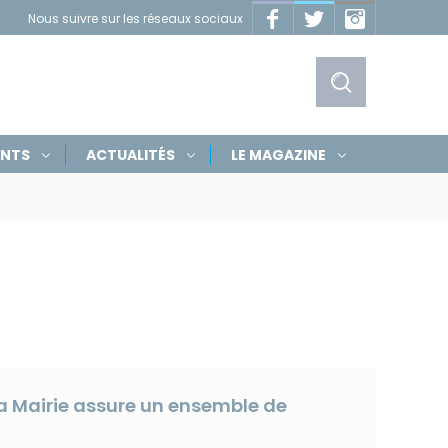
Facebook
Twitter
Instagram
Nous suivre sur les réseaux sociaux
Masquer
les
liens
Afficher
ENTS
ACTUALITÉS
LE MAGAZINE
le
formulaire
de
recherche
 la Mairie assure un ensemble de