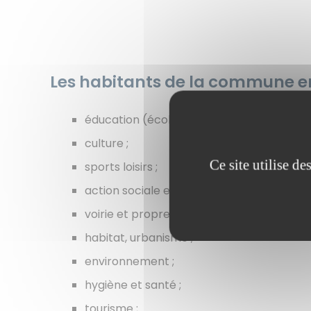
Les habitants de la commune e
éducation (écoles primaires et maternelle
culture ;
Ce site utilise d
sports loisirs ;
action sociale et solidarité (notamment 
voirie et propreté ;
habitat, urbanisme ;
environnement ;
hygiène et santé ;
tourisme ;