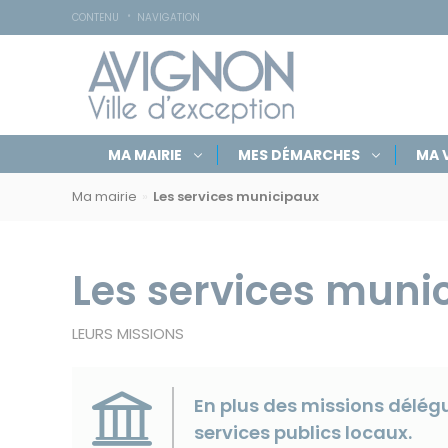
Accessibilité
Panneau de gestion des cookies
CONTENU
NAVIGATION
Navigation
Rechercher
Masquer
MA MAIRIE
MES DÉMARCHES
MA V
par
sur
le
Navigation
formulaire
rubriques
avignon.fr
de
Ma mairie
Les services municipaux
par
recherche
fil
d'Ariane
Les services muni
LEURS MISSIONS
En plus des missions délégu
services publics locaux.