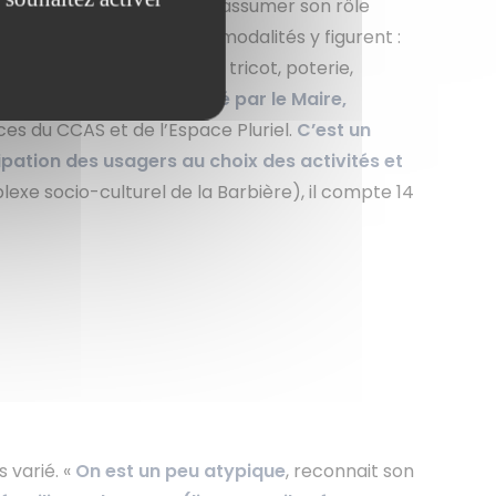
e projet social a tout pour assumer son rôle
structures mais les mêmes modalités y figurent :
ation, médiation numérique, tricot, poterie,
s d’associations. «
Présidé par le Maire,
ces du CCAS et de l’Espace Pluriel.
C’est un
ipation des usagers au choix des activités et
exe socio-culturel de la Barbière), il compte 14
 varié. «
On est un peu atypique
, reconnait son