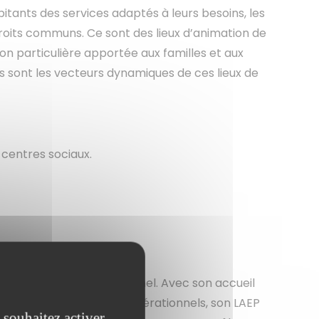
bitants des services adaptés à leurs besoins, les
 droits communs. Ce sont des lieux d’animation de
on particulière apportée aux familles et aux
ers sont les vecteurs dynamiques de ces lieux de
centres sociaux.
 est rutilant et opérationnel. Avec son accueil
 pour des ateliers intergénérationnels, son LAEP
 souhaitez activer