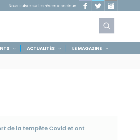
Facebook
Twitter
Instagram
Nous suivre sur les réseaux sociaux
Masquer
les
liens
Afficher
ENTS
ACTUALITÉS
LE MAGAZINE
le
formulaire
de
recherche
fort de la tempête Covid et ont