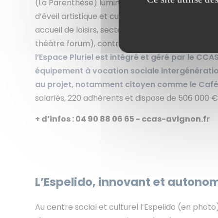
(La Parenthèse) lumineux et discret, son gymnase
d’éveil artistique et culturel. Sa particularité 
accueil de loisirs, secteurs jeunes, famille et pa
théâtre forum), contrat local d’accompagnement 
l’Espace Pluriel est intégré et géré par le CCA
équipement à vocation sociale intergénérationn
au projet, notamment citoyen comme le Café
salariés, 220 adhérents et dispose de 506 000 €
+ d’infos : 04 90 88 06 65 - ccas-avignon.fr
L’Espelido, innovant et autono
Au centre social et culturel l’Espelido (en photo