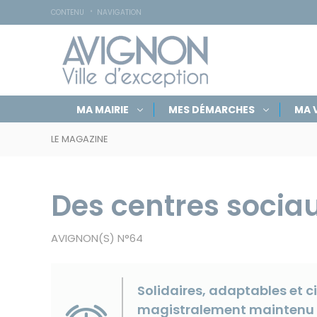
Accessibilité
Panneau de gestion des cookies
CONTENU
NAVIGATION
Navigation
Rechercher
Masquer
MA MAIRIE
MES DÉMARCHES
MA V
par
sur
le
Navigation
formulaire
rubriques
avignon.fr
de
LE MAGAZINE
par
recherche
fil
d'Ariane
Des centres sociau
AVIGNON(S) N°64
Solidaires, adaptables et ci
magistralement maintenu l