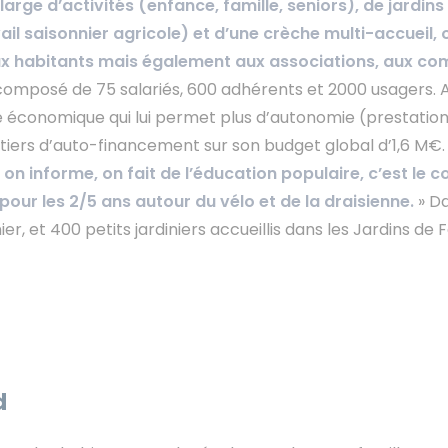
large d’activités (enfance, famille, seniors), de jardins
vail saisonnier agricole) et d’une crèche multi-accueil,
aux habitants mais également aux associations, aux c
composé de 75 salariés, 600 adhérents et 2000 usagers. 
le économique qui lui permet plus d’autonomie (prestation
 un tiers d’auto-financement sur son budget global d’1,6 M€
n informe, on fait de l’éducation populaire, c’est le c
pour les 2/5 ans autour du vélo et de la draisienne.
» D
er, et 400 petits jardiniers accueillis dans les Jardins de 
d