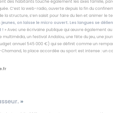
t des habitants touche également les axes famille, paren
uée. C’est la web-radio, ouverte depuis la fin du confinem
a structure, s’en saisit pour faire du lien et animer le ter
 jeunes, on laisse le micro ouvert. Les langues se déli
 !
» Avec une écrivaine publique qui œuvre également au sei
ce multimédia, un festival Andalou, une fête du jeu, une j
dget annuel 545 000 €) qui se définit comme un rempart. E
-Chamand, la place accordée au sport est intense : un co
e.fr
asseur.
»