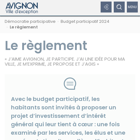
Panneau de gestion des cookies
Afficher
Afficher
Affic
Navigation
Rechercher
Nous
Masquer
Démocratie participative
Budget participatif 2024
par
les
le
/
sur
suivre
le
Le règlement
formulaire
fil
avignon.fr
sur
de
liens
formulaire
dépl
d'Ariane
les
recherche
Le règlement
réseaux
réseaux
de
le
sociaux
sociaux
recherche
men
« J’AIME AVIGNON, JE PARTICIPE. J’AI UNE IDÉE POUR MA
VILLE, JE M’EXPRIME, JE PROPOSE ET J’AGIS »
Masquer
de
les
liens
navi
Facebook
Avec le budget participatif, les
habitants sont invités à proposer un
projet d’investissement d’intérêt
général qui leur tient à cœur : une fois
examiné par les services, les élus et une
Twitter