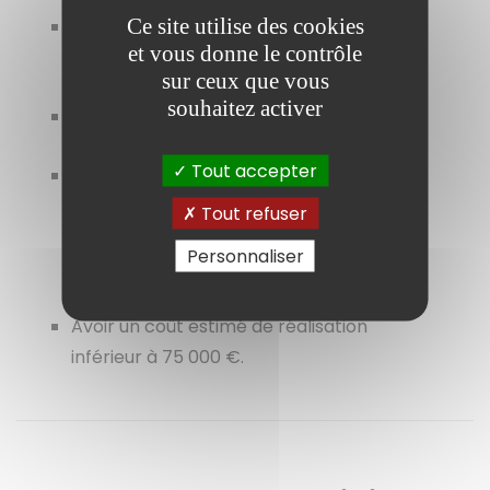
Ce site utilise des cookies
Concerner des dépenses
et vous donne le contrôle
d'investissement.
sur ceux que vous
souhaitez activer
Etre techniquement réalisable.
Tout accepter
Ne pas entrer dans le cadre d’un
entretien normal et régulier de l’espace
Tout refuser
public, ni d’un projet déjà réalisé, en
Personnaliser
cours d’exécution ou d’étude
Avoir un coût estimé de réalisation
inférieur à 75 000 €.