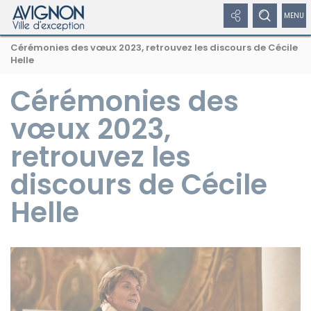
Panneau de gestion des cookies
Afficher
Afficher
Affic
Navigation
Rechercher
Nous
Masquer
Cérémonies des vœux 2023, retrouvez les discours de Cécile
par
les
le
/
sur
suivre
le
Helle
formulaire
fil
avignon.fr
sur
de
liens
formulaire
dépl
d'Ariane
les
recherche
Cérémonies des
réseaux
réseaux
de
le
sociaux
vœux 2023,
sociaux
recherche
men
retrouvez les
Masquer
de
les
liens
discours de Cécile
navi
Helle
Facebook
Twitter