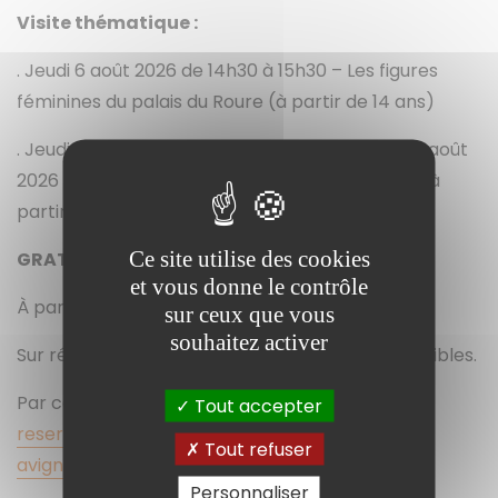
Visite thématique :
. Jeudi 6 août 2026 de 14h30 à 15h30 – Les figures
féminines du palais du Roure (à partir de 14 ans)
. Jeudi 13 août 2026 de 14h30 à 15h30 et jeudi 20 août
2026 de 14h30 à 15h30 – Le mobilier provençal (à
partir de 14 ans)
Ce site utilise des cookies
GRATUIT
et vous donne le contrôle
À partir de 14 ans
sur ceux que vous
souhaitez activer
Sur réservation, dans la limite des places disponibles.
Par courriel :
Tout accepter
reservation.palaisduroure(arobase)mairie-
Tout refuser
avignon(point)com
Personnaliser