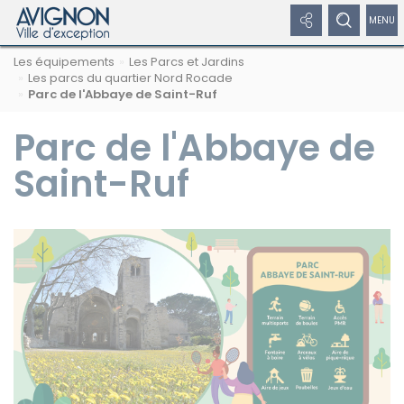
Panneau de gestion des cookies
Afficher
Afficher
Affic
Navigation
Rechercher
Nous
Masquer
Les équipements
Les Parcs et Jardins
par
les
le
/
sur
suivre
le
Les parcs du quartier Nord Rocade
formulaire
fil
avignon.fr
sur
Parc de l'Abbaye de Saint-Ruf
de
liens
formulaire
dépl
d'Ariane
les
recherche
réseaux
Parc de l'Abbaye de
réseaux
de
le
sociaux
sociaux
recherche
men
Saint-Ruf
Masquer
de
les
liens
navi
Facebook
Twitter