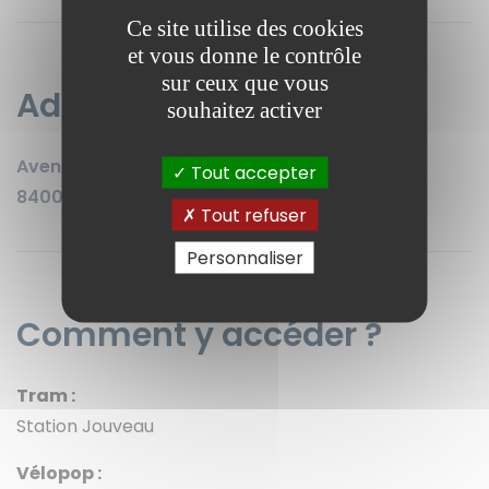
Ce site utilise des cookies
et vous donne le contrôle
sur ceux que vous
Adresse
souhaitez activer
Avenue du Moulin Notre Dame
Tout accepter
84000 Avignon
Tout refuser
Personnaliser
Comment y accéder ?
Tram :
Station Jouveau
Vélopop :