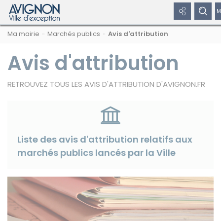
Panneau de gestion des cookies
Afficher
Affiche
Navigation
Rechercher
Nous
Masquer
Ma mairie
Marchés publics
Avis d'attribution
par
les
le
sur
suivre
le
formulaire
fil
avignon.fr
sur
de
Avis d'attribution
liens
formul
d'Ariane
les
recherche
réseaux
réseaux
de
sociaux
RETROUVEZ TOUS LES AVIS D'ATTRIBUTION D'AVIGNON.FR
sociaux
recher
Masquer
les
liens
Liste des avis d'attribution relatifs aux
marchés publics lancés par la Ville
Facebook
Twitter