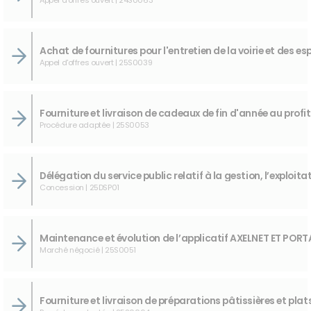
Appel d'offres ouvert | 25S0039
Procédure adaptée | 25S0053
Concession | 25DSP01
Marché négocié | 25S0051