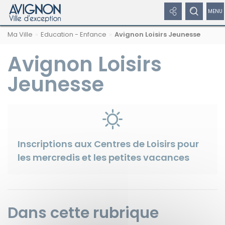
Panneau de gestion des cookies
Afficher
Afficher
Affi
Navigation
Rechercher
Nous
Masquer
Ma Ville
Education - Enfance
Avignon Loisirs Jeunesse
par
les
le
/
sur
suivre
le
formulaire
fil
avignon.fr
sur
de
Avignon Loisirs
liens
formulaire
dép
d'Ariane
les
recherche
réseaux
réseaux
de
le
Jeunesse
sociaux
sociaux
recherche
me
Masquer
de
les
liens
nav
Inscriptions aux Centres de Loisirs pour
les mercredis et les petites vacances
Facebook
Dans cette rubrique
Twitter