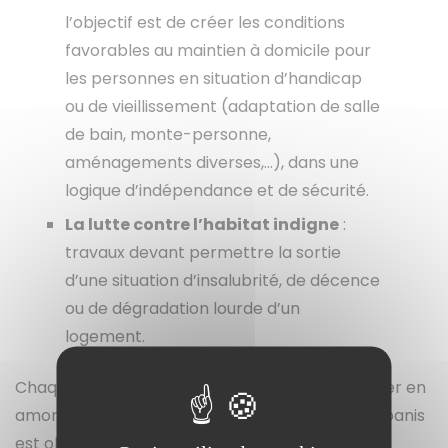
l’objectif est de créer les conditions
favorables au maintien à domicile pour
les personnes en situation d’handicap
ou de vieillissement (adaptation de salle
de bain, monte-personne,
aménagements diverses,…), dans une
logique d’indépendance et de sécurité.
La lutte contre l’habitat indigne
:
travaux devant permettre la sortie
d’une situation d’insalubrité, de décence
ou de dégradation lourde d’un
logement.
Chaque projet est unique et mérite d’être étudier en
amont. L’accompagnement par l’opérateur Urbanis
est obligatoire. L’ensemble des démarches