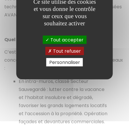
Ce site utilise des cookies
techniques et administratives doivent être réalisées
et vous donne le contrôle
AVANT la réalisation des travaux.
sur ceux que vous
souhaitez activer
Quel est le périmètre concerné ?
Tout accepter
Tout refuser
C’est l’ensemble du territoire communal qui est
concerné avec un dispositif opérationnel à 2 niveaux
Personnaliser
:
En intra-muros, classé Secteur
Sauvegardé : lutter contre la vacance
et l’habitat insalubre et dégradé,
favoriser les grands logements locatifs
et l’accession à la propriété. Opération
façades et devantures commerciales.