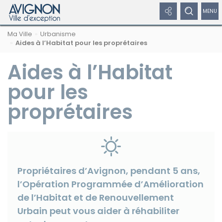
Panneau de gestion des cookies
Afficher
Afficher
Affic
Navigation
Rechercher
Nous
Masquer
Ma Ville
Urbanisme
par
les
le
/
sur
suivre
le
Aides à l’Habitat pour les proprétaires
formulaire
fil
avignon.fr
sur
de
liens
formulaire
dépl
d'Ariane
les
recherche
Aides à l’Habitat
réseaux
réseaux
de
le
sociaux
pour les
sociaux
recherche
men
proprétaires
Masquer
de
les
liens
navi
Facebook
Propriétaires d’Avignon, pendant 5 ans,
l’Opération Programmée d’Amélioration
de l’Habitat et de Renouvellement
Urbain peut vous aider à réhabiliter
Twitter