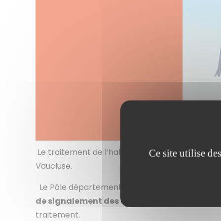
Le traitement de l’habitat dégradé, indigne, in
Ce site utilise d
Vaucluse.
Le Pôle départemental de lutte contre l’habitat 
de
signalement des cas d’habitats indignes
traitement.