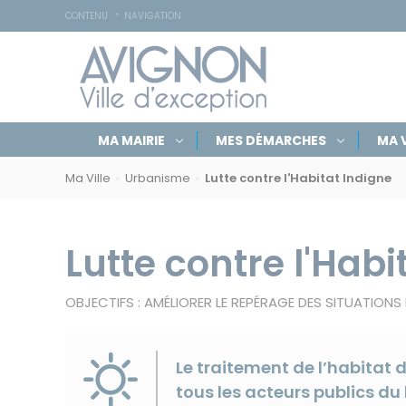
Accessibilité
Panneau de gestion des cookies
CONTENU
NAVIGATION
Navigation
Rechercher
Masquer
MA MAIRIE
MES DÉMARCHES
MA V
par
sur
le
Navigation
formulaire
rubriques
avignon.fr
de
Ma Ville
Urbanisme
Lutte contre l'Habitat Indigne
par
recherche
fil
d'Ariane
Lutte contre l'Habi
OBJECTIFS : AMÉLIORER LE REPÉRAGE DES SITUATION
Le traitement de l’habitat 
tous les acteurs publics d