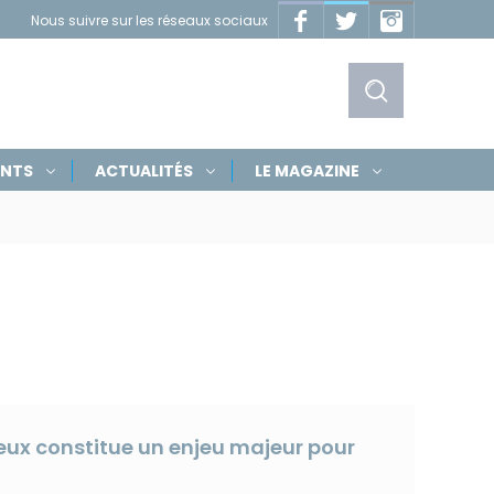
Facebook
Twitter
Instagram
Nous suivre sur les réseaux sociaux
Masquer
les
liens
Afficher
ENTS
ACTUALITÉS
LE MAGAZINE
le
formulaire
de
recherche
reux constitue un enjeu majeur pour