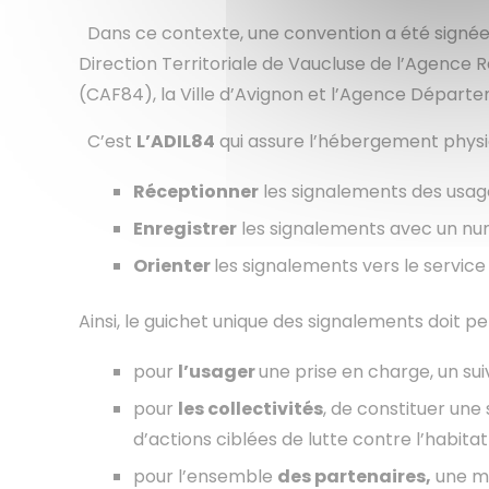
Dans ce contexte, une convention a été signée le
Direction Territoriale de Vaucluse de l’Agence 
(CAF84), la Ville d’Avignon et l’Agence Départ
C’est
L’ADIL84
qui assure l’hébergement physiq
Réceptionner
les signalements des usag
Enregistrer
les signalements avec un n
Orienter
les signalements vers le service 
Ainsi, le guichet unique des signalements doit 
pour
l’usager
une prise en charge, un s
pour
les collectivités
, de constituer une
d’actions ciblées de lutte contre l’habita
pour l’ensemble
des partenaires,
une me