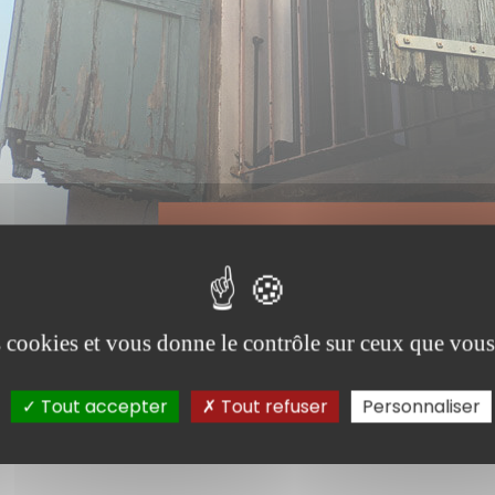
décent, insalubre, ou dangereux constitue un enjeu majeur
es cookies et vous donne le contrôle sur ceux que vous
Tout accepter
Tout refuser
Personnaliser
indigne (PDLHI), créé par l’arrêté préfectoral du 13 févrie
 en Vaucluse
, afin d’améliorer le repérage des situation