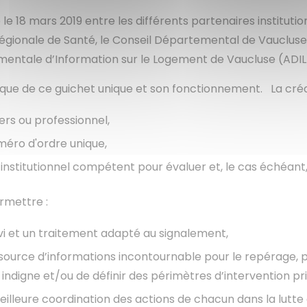
 18 mars 2019 entre les différents partenaires institutio
Régionale de Santé, le Conseil Départemental de Vaucluse,
ementale d’Information sur le Logement de Vaucluse (ADIL
ue de ce guichet unique et son fonctionnement. La créatio
ers ou professionnel,
uméro d'ordre unique,
institutionnel compétent pour évaluer et, le cas échéant, t
permettre :
uivi et un traitement adapté au signalement,
 source d’informations incontournable pour le repérage, 
t indigne et/ou de définir des périmètres d’intervention p
illeure coordination des actions de chacun dans la lutte c