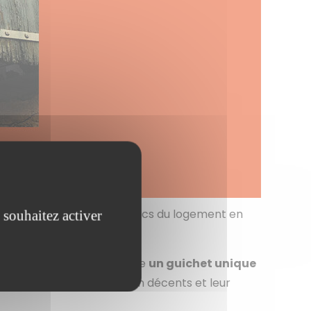
 pour tous les acteurs publics du logement en
 souhaitez activer
r 2015, a ainsi mis en place
un guichet unique
s d’habitats indignes ou non décents et leur