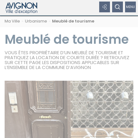
Panneau de gestion des cookies
Afficher
Afficher
Affic
Navigation
Rechercher
Nous
Masquer
Ma Ville
Urbanisme
Meublé de tourisme
par
les
le
/
sur
suivre
le
formulaire
fil
avignon.fr
sur
de
Meublé de tourisme
liens
formulaire
dépl
d'Ariane
les
recherche
réseaux
réseaux
de
le
sociaux
VOUS ÊTES PROPRIÉTAIRE D’UN MEUBLÉ DE TOURISME ET
sociaux
recherche
men
PRATIQUEZ LA LOCATION DE COURTE DURÉE ? RETROUVEZ
SUR CETTE PAGE LES DISPOSITIONS APPLICABLES SUR
Masquer
de
L’ENSEMBLE DE LA COMMUNE D’AVIGNON
les
liens
navi
Facebook
Twitter