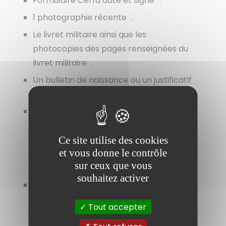
Formulaire Cerfa daté et signé .
1 photographie récente .
Le livret militaire ainsi que les
photocopies des pages renseignées du
livret militaire .
Un bulletin de naissance ou un justificatif
d'identité .
Les photocopies de texte de citation
individuelle, de témoignage de
satisfaction ou de lettres de félicitations
Ce site utilise des cookies
et vous donne le contrôle
si vous êtes titulaire de telles
sur ceux que vous
distinctions .
souhaitez activer
Les photocopies de votre carnet de vol
ou des relevés individuels de missions
Tout accepter
aériennes si vous en avez effectuées.