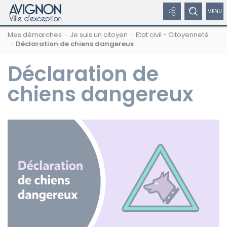
Panneau de gestion des cookies
Afficher
Afficher
Affic
Navigation
Rechercher
Nous
Masquer
Mes démarches
Je suis un citoyen
Etat civil - Citoyenneté
par
les
le
/
sur
suivre
le
Déclaration de chiens dangereux
formulaire
fil
avignon.fr
sur
de
liens
formulaire
dépl
d'Ariane
les
recherche
Déclaration de
réseaux
réseaux
de
le
sociaux
chiens dangereux
sociaux
recherche
men
Masquer
de
les
liens
navi
Facebook
Twitter