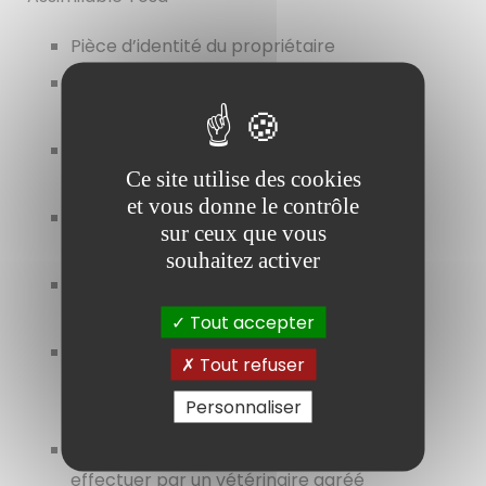
Pièce d’identité du propriétaire
Livret de famille - Justificatif de
domicile
Carte d’identification du chien
Ce site utilise des cookies
(comportant le numéro de tatouage)
et vous donne le contrôle
Certificat de vaccination antirabique en
sur ceux que vous
cours de validité (passeport)
souhaitez activer
Certificat vétérinaire de stérilisation du
chien
Tout accepter
Attestation d’assurance garantissant la
Tout refuser
responsabilité civile du propriétaire, et
Personnaliser
spécifique à la détention du chien.
Evaluation comportementale du chien à
effectuer par un vétérinaire agréé