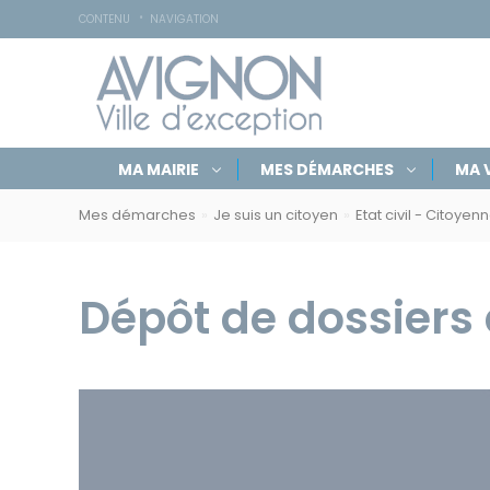
Accessibilité
Panneau de gestion des cookies
CONTENU
NAVIGATION
Navigation
Rechercher
Masquer
MA MAIRIE
MES DÉMARCHES
MA V
par
sur
le
Navigation
formulaire
rubriques
avignon.fr
de
Mes démarches
Je suis un citoyen
Etat civil - Citoyen
par
recherche
fil
d'Ariane
Dépôt de dossiers