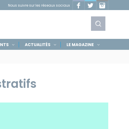
Facebook
Twitter
Instagram
Nous suivre sur les réseaux sociaux
Masquer
les
liens
Afficher
ENTS
ACTUALITÉS
LE MAGAZINE
le
formulaire
de
tratifs
recherche