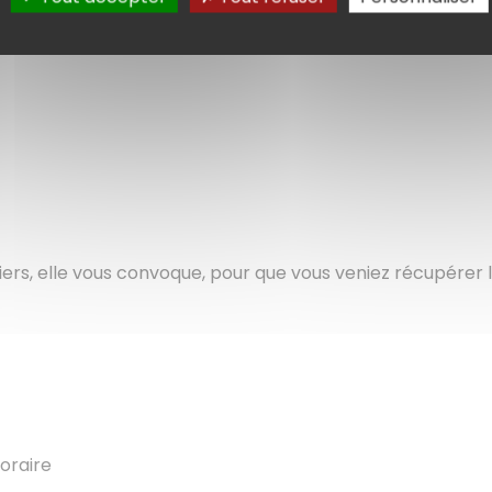
 générales (Porte 7)
Mairie centrale Place de l’Horloge.
iers, elle vous convoque, pour que vous veniez récupérer l
poraire