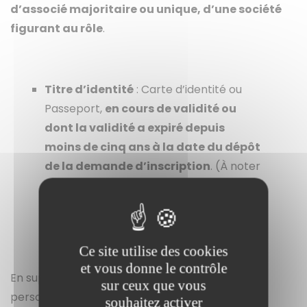
d’associé majoritaire ou unique, d’une société
figurant au rôle
.
Titre d’identité
: Carte d’identité ou
Passeport,
en cours de validité ou
dont la
validité a expiré depuis
moins de cinq ans à la date du dépôt
de la demande d’inscription
. (À noter
: les cartes d’identité délivrées entre le 2
janvier 2004 et le 31 décembre 2013 sont
prolongées de 5 ans, sauf pour les
mineurs).
Ce site utilise des cookies
et vous donne le contrôle
En supplément,
le livret de famille,
pour les
sur ceux que vous
personnes mariées ou divorcées
souhaitez activer