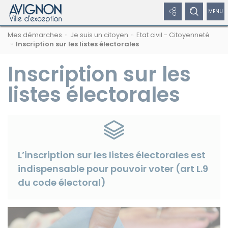
Panneau de gestion des cookies
Afficher
Afficher
Affic
Navigation
Rechercher
Nous
Masquer
Mes démarches
Je suis un citoyen
Etat civil - Citoyenneté
par
les
le
/
sur
suivre
le
Inscription sur les listes électorales
formulaire
fil
avignon.fr
sur
de
liens
formulaire
dépl
d'Ariane
les
recherche
Inscription sur les
réseaux
réseaux
de
le
sociaux
listes électorales
sociaux
recherche
men
Masquer
de
les
liens
navi
L’inscription sur les listes électorales est
Facebook
indispensable pour pouvoir voter (art L.9
du code électoral)
Twitter