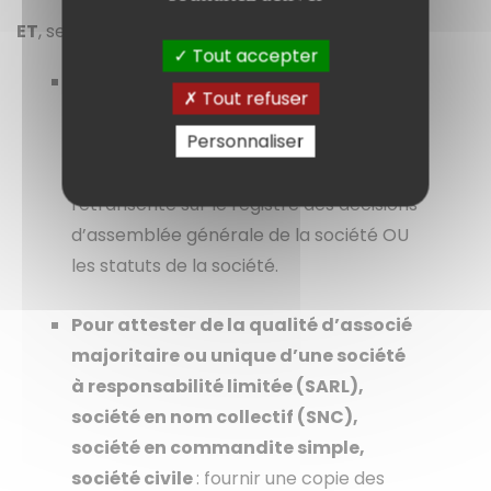
ET
, selon la qualité, les documents suivants :
Tout accepter
Pour attester de la qualité de gérant
Tout refuser
(dirigeant) :
fournir la décision de
Personnaliser
nomination (ou un extrait) OU une copie
de la décision de nomination
retranscrite sur le registre des décisions
d’assemblée générale de la société OU
les statuts de la société.
Pour attester de la qualité d’associé
majoritaire ou unique d’une société
à responsabilité limitée (SARL),
société en nom collectif (SNC),
société en commandite simple,
société civile
: fournir une copie des