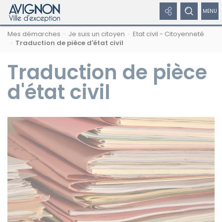
Panneau de gestion des cookies
Afficher
Afficher
Affic
Navigation
Rechercher
Nous
Masquer
Mes démarches
Je suis un citoyen
Etat civil - Citoyenneté
par
les
le
/
sur
suivre
le
Traduction de pièce d'état civil
formulaire
fil
avignon.fr
sur
de
liens
formulaire
dépl
d'Ariane
les
recherche
Traduction de pièce
réseaux
réseaux
de
le
sociaux
d'état civil
sociaux
recherche
men
Masquer
de
les
liens
navi
Facebook
Twitter