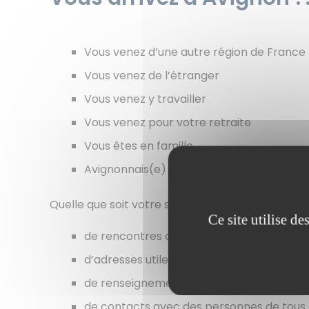
Vous venez d’une autre région de France
Vous venez de l’étranger
Vous venez y travailler
Vous venez pour votre retraite
Vous êtes en famille
Avignonnais(e) en changement de situatio
Quelle que soit votre situation, vous aurez besoin
Ce site utilise d
de rencontres amicales
d’adresses utiles
de renseignements pratiques
de contacts avec des personnes de tous