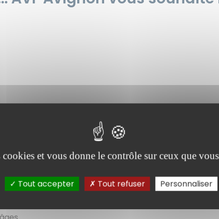
n - retraite, séparation, veuvage -
 :
es cookies et vous donne le contrôle sur ceux que vous
Tout accepter
Tout refuser
Personnaliser
 âges…