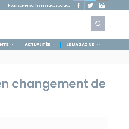
Facebook
Twitter
Instagram
Nous suivre sur les réseaux sociaux
Masquer
les
liens
Afficher
ENTS
ACTUALITÉS
LE MAGAZINE
le
formulaire
de
 en changement de
recherche