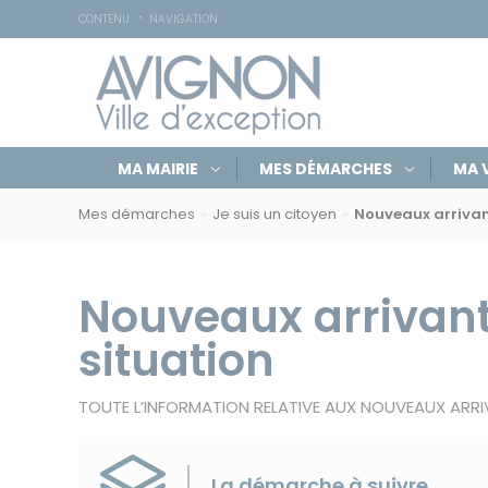
Accessibilité
Panneau de gestion des cookies
CONTENU
NAVIGATION
Navigation
Rechercher
Masquer
MA MAIRIE
MES DÉMARCHES
MA V
par
sur
le
Navigation
formulaire
rubriques
avignon.fr
de
Mes démarches
Je suis un citoyen
Nouveaux arrivan
par
recherche
fil
d'Ariane
Nouveaux arrivan
situation
TOUTE L’INFORMATION RELATIVE AUX NOUVEAUX ARR
La démarche à suivre