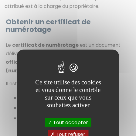
attribué est à la charge du propriétaire.
Obtenir un certificat de
numérotage
Le
certificat de numérotage
est un document
délivré par la mairie attestant de l’
adresse
officielle d’une parcelle ou d’un bâtiment
(numéro et nom de voie)
.
Ce site utilise des cookies
Il est souvent demandé dans le cadre :
et vous donne le contrôle
sur ceux que vous
D’une
vente immobilière
souhaitez activer
D’une démarche auprès d’un
notaire
D’un dossier réalisé par un
géomètre
Tout accepter
ou un cabinet d’étude
Tout refuser