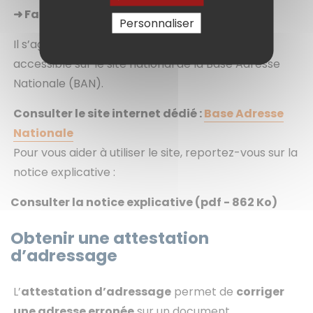
➜
Faire la démarche
(en 3 cliques !)
Personnaliser
Il s’agit d’une démarche 100% dématérialisée
accessible sur le site national de la Base Adresse
Nationale (BAN).
Consulter le site internet dédié :
Base Adresse
Nationale
Pour vous aider à utiliser le site, reportez-vous sur la
notice explicative :
Consulter la notice explicative
(pdf - 862 Ko)
Obtenir une attestation
d’adressage
L’
attestation d’adressage
permet de
corriger
une adresse erronée
sur un document