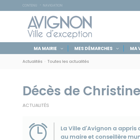
Accessibilité
Panneau de gestion des cookies
CONTENU
NAVIGATION
Navigation
Rechercher
Masquer
MA MAIRIE
MES DÉMARCHES
MA V
par
sur
le
Navigation
formulaire
rubriques
avignon.fr
de
Actualités
Toutes les actualités
par
recherche
fil
d'Ariane
Décès de Christi
ACTUALITÉS
La Ville d'Avignon a appris
au maire et conseillère mun