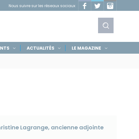
Facebook
Twitter
Instagram
Nous suivre sur les réseaux sociaux
Masquer
les
liens
Afficher
ENTS
ACTUALITÉS
LE MAGAZINE
le
formulaire
de
recherche
Christine Lagrange, ancienne adjointe