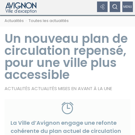
Panneau de gestion des cookies
Afficher
Afficher
Affic
Navigation
Rechercher
Nous
Masquer
Actualités
Toutes les actualités
par
les
le
/
sur
suivre
le
formulaire
fil
avignon.fr
sur
de
Un nouveau plan de
liens
formulaire
dépl
d'Ariane
les
recherche
réseaux
réseaux
de
le
circulation repensé,
sociaux
sociaux
recherche
men
pour une ville plus
Masquer
de
les
accessible
liens
navi
ACTUALITÉS ACTUALITÉS MISES EN AVANT À LA UNE
Facebook
La Ville d’Avignon engage une refonte
cohérente du plan actuel de circulation
Twitter