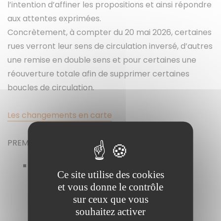
l’intention d’affiner les propositions et ainsi répondre
aux attentes exprimées.
Concrètement, à compter du 20 mai 2026, certaines
rues verront leur sens de circulation inversé, d’autres
une remise en double sens et pour certaines une
réouverture totale afin de supprimer certaines
boucles de circulation.
Les changements en carte
PREMIÈRE PHASE – Dès le 20 mai 2026
Avenue de la Croix des oiseaux : Remise
Ce site utilise des cookies
de la circulation à double sens entre le
et vous donne le contrôle
boulevard Montesquieu et l’Avenue des
sur ceux que vous
Sources, à 11h30, en présence d’Olivier
souhaitez activer
Galzi, Maire d’Avignon.