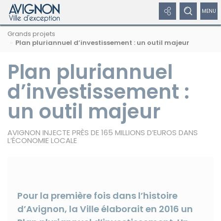
Panneau de gestion des cookies
Afficher
Afficher
Affic
Navigation
Rechercher
Nous
Masquer
Grands projets
par
les
le
/
sur
suivre
le
Plan pluriannuel d’investissement : un outil majeur
formulaire
fil
avignon.fr
sur
de
liens
formulaire
dépl
d'Ariane
les
recherche
Plan pluriannuel
réseaux
réseaux
de
le
sociaux
d’investissement :
sociaux
recherche
men
un outil majeur
Masquer
de
les
liens
navi
AVIGNON INJECTE PRÈS DE 165 MILLIONS D’EUROS DANS
L’ÉCONOMIE LOCALE
Facebook
Pour la première fois dans l’histoire
d’Avignon, la Ville élaborait en 2016 un
Twitter