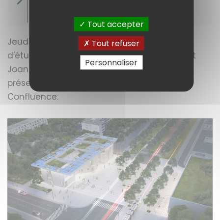
d'exception
Tout accepter
Jeudi 22 mars 2018, devant un auditoire
Tout refuser
d'étudiants et d'investisseurs, Cécile Helle et
Personnaliser
Joan Busquets, architecte de renom
présentaient le futur quartier Avignon
Confluence.