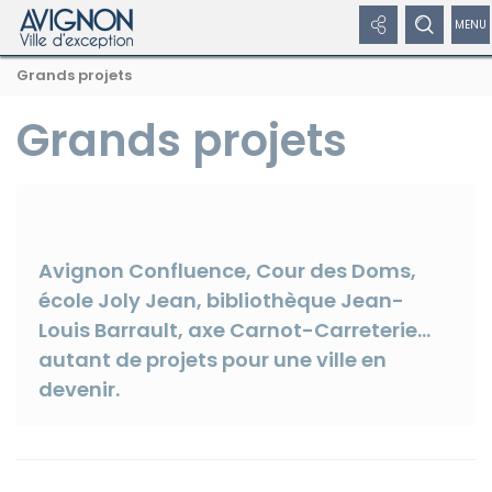
Panneau de gestion des cookies
Afficher
Afficher
Affi
Navigation
Rechercher
Nous
Masquer
Grands projets
par
les
le
/
sur
suivre
le
formulaire
fil
avignon.fr
sur
de
Grands projets
liens
formulaire
dép
d'Ariane
les
recherche
réseaux
réseaux
de
le
sociaux
sociaux
recherche
me
Masquer
de
les
liens
Avignon Confluence, Cour des Doms,
nav
école Joly Jean, bibliothèque Jean-
Louis Barrault, axe Carnot-Carreterie…
Facebook
autant de projets pour une ville en
devenir.
Twitter