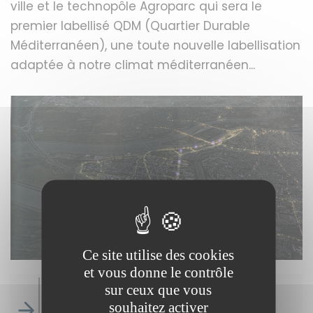
ville et le technopôle Agroparc qui sera le
premier labellisé QDM (Quartier Durable
Méditerranéen), une toute nouvelle labellisation
adaptée à notre climat méditerranéen...
Ce site utilise des cookies
et vous donne le contrôle
sur ceux que vous
Avignon Confluence : un quartier
souhaitez activer
d'exception pour une ville