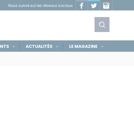
Facebook
Twitter
Instagram
Nous suivre sur les réseaux sociaux
Masquer
les
liens
Afficher
ENTS
ACTUALITÉS
LE MAGAZINE
le
formulaire
de
recherche