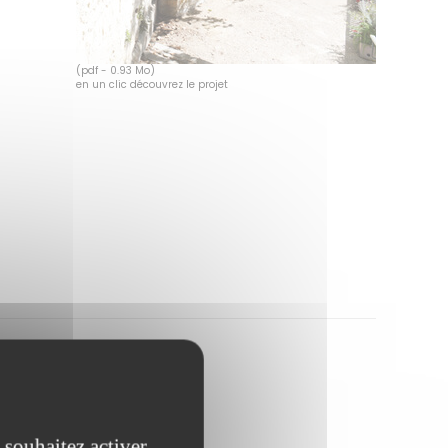
(pdf - 0.93 Mo)
en un clic découvrez le projet
 souhaitez activer