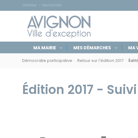
Accessibilité
Panneau de gestion des cookies
CONTENU
NAVIGATION
Navigation
Rechercher
Masquer
MA MAIRIE
MES DÉMARCHES
MA V
par
sur
le
Navigation
formulaire
rubriques
avignon.fr
de
Démocratie participative
Retour sur l'édition 2017
Édit
par
recherche
fil
d'Ariane
Édition 2017 - Suiv