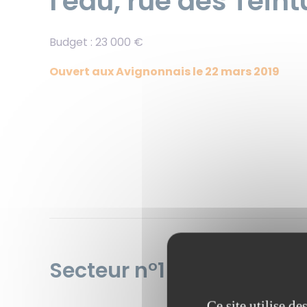
l'eau, rue des Teint
Budget : 23 000 €
Ouvert aux Avignonnais le 22 mars 2019
Secteur n°1 - Projet n°6
Ce site utilise d