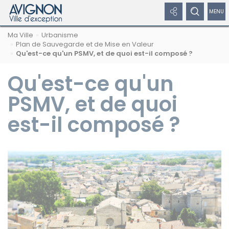
Panneau de gestion des cookies
Afficher
Afficher
Affic
Navigation
Rechercher
Nous
Masquer
Ma Ville
Urbanisme
par
les
le
/
sur
suivre
le
Plan de Sauvegarde et de Mise en Valeur
formulaire
fil
avignon.fr
sur
Qu'est-ce qu'un PSMV, et de quoi est-il composé ?
de
liens
formulaire
dépl
d'Ariane
les
recherche
réseaux
Qu'est-ce qu'un
réseaux
de
le
sociaux
sociaux
recherche
men
PSMV, et de quoi
Masquer
de
les
est-il composé ?
liens
navi
Facebook
Twitter